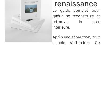
renaissance
Le guide complet pour
guérir, se reconstruire et
retrouver la paix
intérieure.
Après une séparation, tout
semble s’effondrer. Ce
guide vous accompagne
pas à pas pour
transformer votre douleur
en force, retrouver votre
estime et reconstruire une
vie alignée avec qui vous
êtes vraiment.
10 chapitres de
guérison profonde
Exercices pratiques